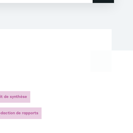
u marché de l’emploi. RNCP 35916.
it de synthèse
daction de rapports