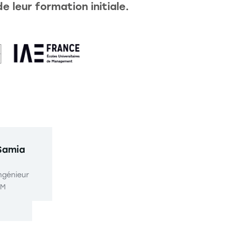
 leur formation initiale.
Samia
ngénieur
EM