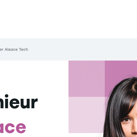
er Alsace Tech
ieur
ace