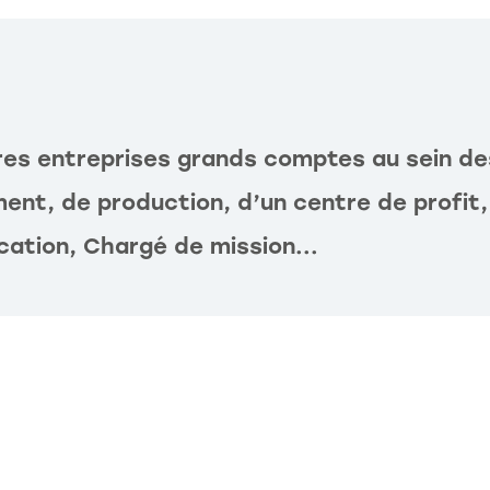
ires entreprises grands comptes au sein d
ent, de production, d’un centre de profit,
ication, Chargé de mission...
"Dans
le
"Le
contexte
MAE
actuel,
Alsace
il
Tech
est
"Le