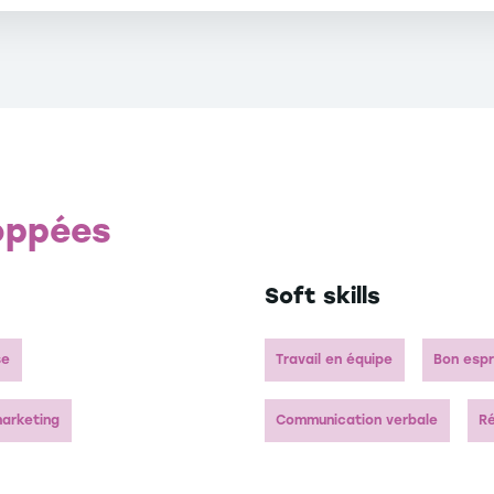
diplôme par l’Etat ainsi que sa pertinence et son adaptation a
fessionnelles
oppées
Soft skills
se
Travail en équipe
Bon espr
marketing
Communication verbale
Ré