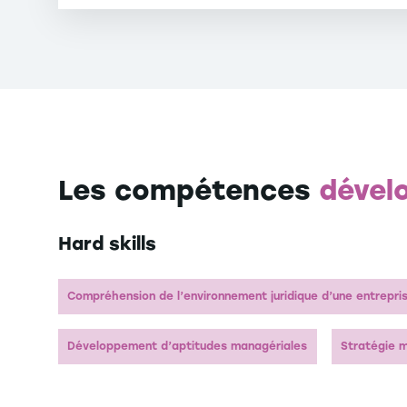
Le titre RNCP valide la reconnaissance du 
*Répertoire National des Certifications Pro
Les compétences
dével
Hard skills
Compréhension de l’environnement juridique d’une entrepri
Développement d’aptitudes managériales
Stratégie 