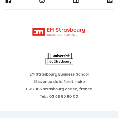
Ernest
La recherche
Alumni
Moodle
Actualités
Contact
Intranet
Agenda
L'Observatoire des futurs
EM Strasbourg Business School
61 avenue de la forêt-noire
F-67085 strasbourg cedex, france
Tél. : 03 68 85 80 00