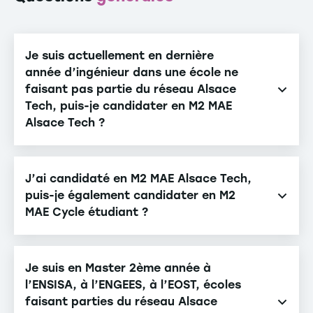
Je suis actuellement en dernière
année d’ingénieur dans une école ne
faisant pas partie du réseau Alsace
Tech, puis-je candidater en M2 MAE
Alsace Tech ?
Non, la formation est uniquement ouverte aux
étudiants ingénieurs ou architectes des écoles du
J’ai candidaté en M2 MAE Alsace Tech,
réseau Alsace Tech. Cependant, vous pouvez tout
puis-je également candidater en M2
MAE Cycle étudiant ?
à fait candidater au
M2 MAE Cycle étudiant
dont
le programme, les objectifs et les débouchés sont
Non, les candidats ne peuvent postuler qu’à une
les mêmes.
seule des formations M2 MAE.
Je suis en Master 2ème année à
l’ENSISA, à l’ENGEES, à l’EOST, écoles
faisant parties du réseau Alsace