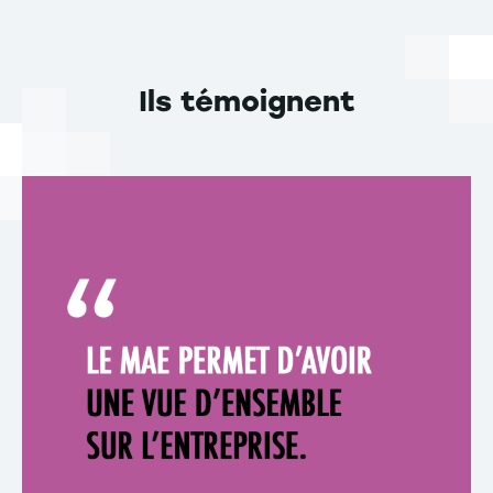
universités européennes, avec des enseignants-
chercheurs engagés dans des laboratoires
reconnus et des diplômes reconnus en France
Ils témoignent
comme à l'international.
Une formation exigeante, adossée à la recherche,
connectée aux réalités professionnelles, et ancrée
dans un European Mindset porté par notre ancrage
strasbourgeois.
En tant qu'IAE, composante de l'Université de
Strasbourg, l'EM Strasbourg délivre des diplômes
nationaux de Master reconnus par l'État, qui allient
rigueur scientifique, forte spécialisation métier et
excellence académique.