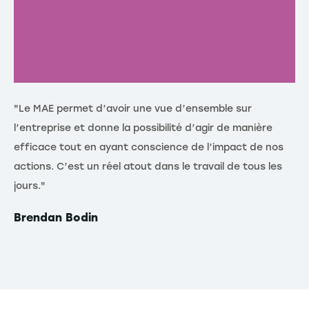
"Le MAE permet d’avoir une vue d’ensemble sur
"L
l’entreprise et donne la possibilité d’agir de manière
dé
efficace tout en ayant conscience de l’impact de nos
d’
actions. C’est un réel atout dans le travail de tous les
c’
jours."
ce
Si
Brendan Bodin
Ch