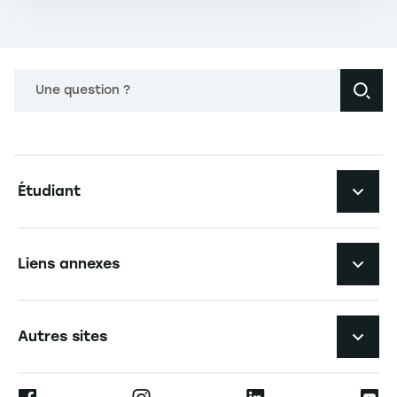
Une question ?
Navigation principale footer
Étudiant
Navigation secondaire footer
Les formations
Liens annexes
Expérience étudiante
Navigation tertiaire footer
L'EM Strasbourg recrute
Autres sites
L'école
Espace Presse