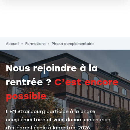
Fil d'Ariane
Accueil
Formations
Phase complémentaire
Nous rejoindre à la
rentrée ?
C’est encore
possible
L'EM Strasbourg participe à la phase
complémentaire et vous donne une chance
d'intégrer l’école à la rentrée 2026.