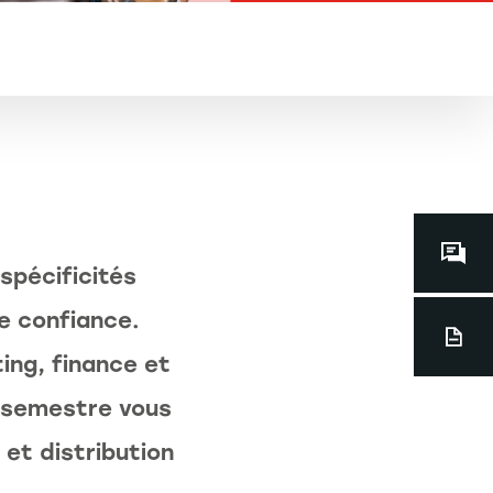
Contacts
dédiés
spécificités
de confiance.
ng, finance et
e semestre vous
 et distribution