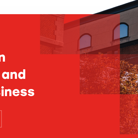
n
 and
iness