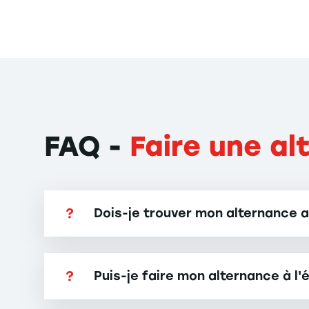
FAQ -
Faire une al
Dois-je trouver mon alternance a
Non, vous pouvez d'abord candidater à l'u
formation (début décembre)
pour trouver v
Puis-je faire mon alternance à l'
scolarité.
L'alternance à l'étranger reste possible ma