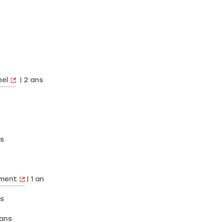
nel
| 2 ans
ns
ement
| 1 an
ns
 ans