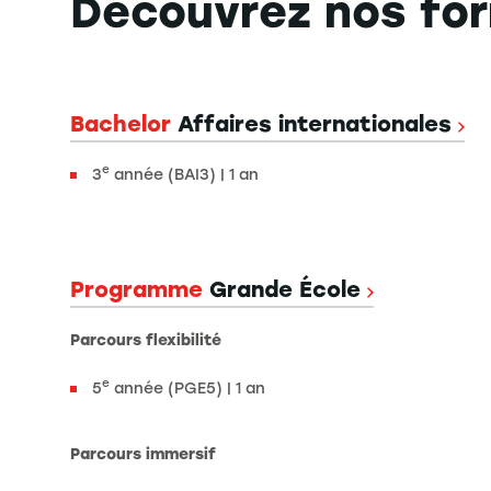
Découvrez nos fo
Bachelor
Affaires internationales
e
3
année (BAI3) | 1 an
Programme
Grande École
Parcours flexibilité
e
5
année (PGE5) | 1 an
Parcours immersif