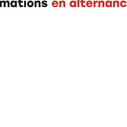
rmations
en alternan