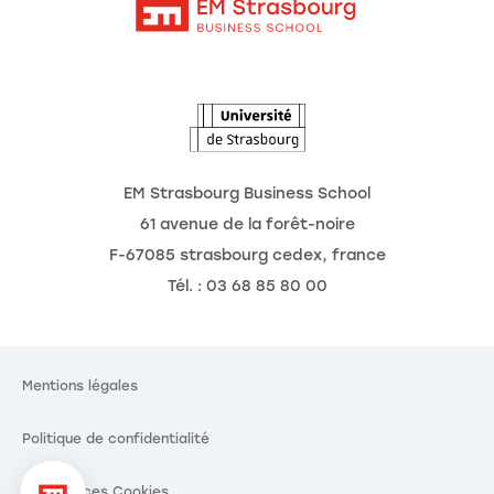
Intranet
Agenda
L'Observatoire des futurs
EM Strasbourg Business School
61 avenue de la forêt-noire
F-67085 strasbourg cedex, france
Tél. : 03 68 85 80 00
Mentions légales
Politique de confidentialité
Préférences Cookies