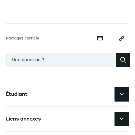
Partagez l'article
Une question ?
Navigation principale footer
Étudiant
Navigation secondaire footer
Les formations
Liens annexes
Expérience étudiante
Navigation tertiaire footer