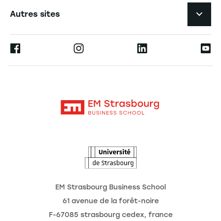
L'EM Strasbourg recrute
Autres sites
L'école
Espace Presse
Ernest
La recherche
Alumni
Moodle
Actualités
Contact
Intranet
Agenda
L'Observatoire des futurs
EM Strasbourg Business School
61 avenue de la forêt-noire
F-67085 strasbourg cedex, france