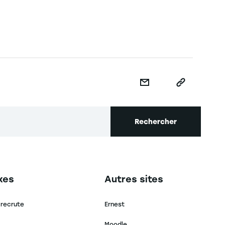
Rechercher
secondaire footer
Navigation tertiaire footer
xes
Autres sites
 recrute
Ernest
Moodle