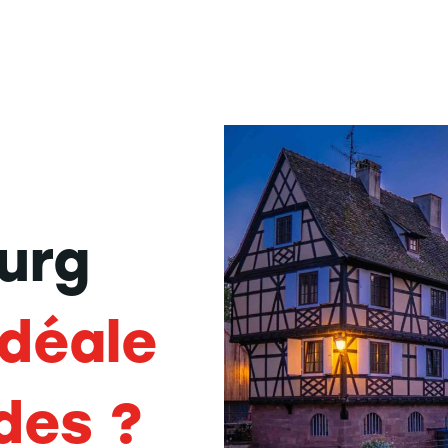
ourg
 idéale
des ?