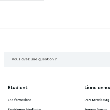
Vous avez une question ?
Navigation principale footer
Navigation 
Étudiant
Liens anne
Les formations
L'EM Strasbourg
Expérience étudiante
Espace Presse