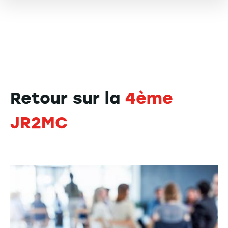
Retour sur la
4ème
JR2MC