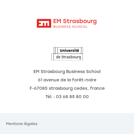
Moodle
Actualités
Contact
Intranet
Agenda
L'Observatoire des futurs
EM Strasbourg Business School
61 avenue de la forêt-noire
F-67085 strasbourg cedex, france
Tél. : 03 68 85 80 00
Mentions légales