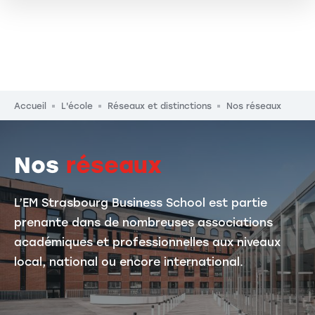
Fil d'Ariane
Accueil
L'école
Réseaux et distinctions
Nos réseaux
Nos
réseaux
L’EM Strasbourg Business School est partie
prenante dans de nombreuses associations
académiques et professionnelles aux niveaux
local, national ou encore international.