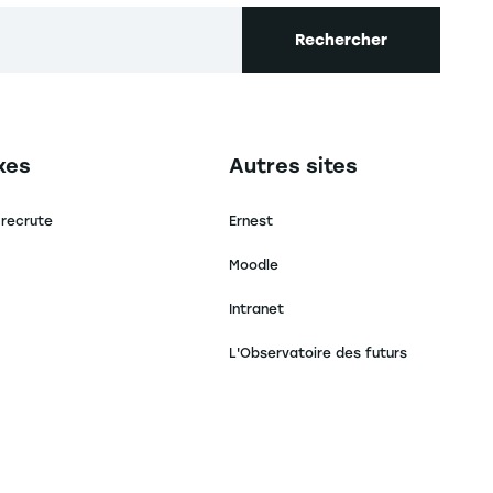
Rechercher
secondaire footer
Navigation tertiaire footer
xes
Autres sites
 recrute
Ernest
Moodle
Intranet
L'Observatoire des futurs