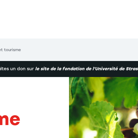
et tourisme
aites un don sur
le site de la fondation de l'Université de Stra
sme