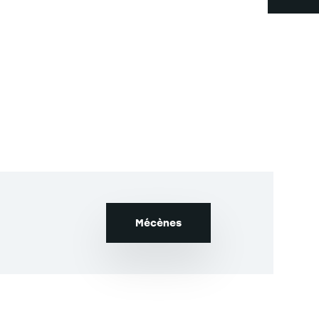
Contacts
dédiés
Mécènes
Coralie HALLER
Responsable de la Chaire Vin et
tourisme
coralie.haller@em-strasbourg.eu