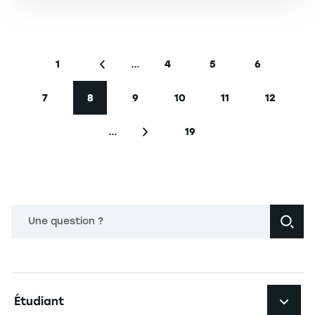
Pagination
…
1
4
5
6
Première page
Page précédente
Page
Page
Page
7
8
9
10
11
12
Page
Page courante
Page
Page
Page
Page
…
19
Page suivante
Dernière page
Une question ?
Navigation principale footer
Étudiant