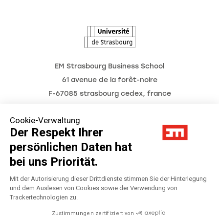
L'Observatoire des futurs
EM Strasbourg Business School
61 avenue de la forêt-noire
F-67085 strasbourg cedex, france
Tél. : 03 68 85 80 00
Cookie-Verwaltung
Der Respekt Ihrer
persönlichen Daten hat
Impressum
bei uns Priorität.
Datenschutzerklärung
Mit der Autorisierung dieser Drittdienste stimmen Sie der Hinterlegung
und dem Auslesen von Cookies sowie der Verwendung von
Trackertechnologien zu.
Préférences Cookies
Zustimmungen zertifiziert von