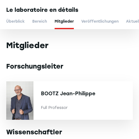
Le laboratoire en détails
Überblick
Bereich
Mitglieder
Veröffentlichungen
Aktuel
Mitglieder
Forschungsleiter
BOOTZ
Jean-Philippe
Full Professor
Wissenschaftler