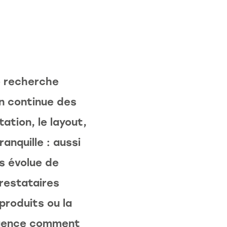
e recherche
n continue des
ation, le layout,
anquille : aussi
David DAMAND
es évolue de
Responsable de la Chaire FM
Logistic
restataires
0368858345
roduits ou la
damand@em-strasbourg.eu
équence comment