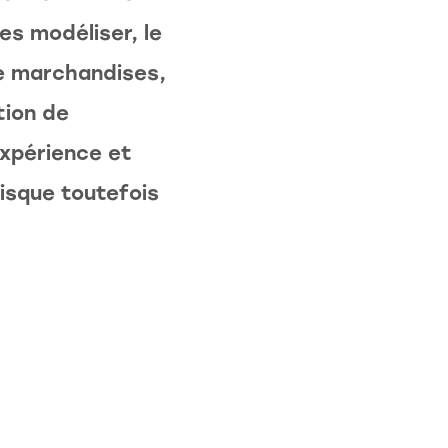
Contacter
les modéliser, le
e marchandises,
tion de
expérience et
risque toutefois