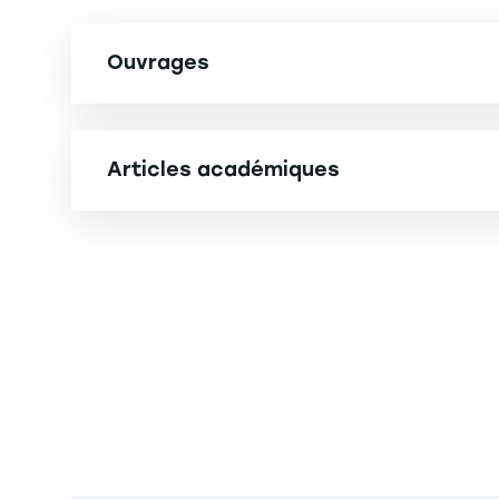
Ouvrages
DAMAND D. (2026). Diagnostic 4.0 du système p
Articles académiques
DAMAND D., BARTH M. (2024). Comment rédiger u
CHEHBI GAMOURA S., DAMAND D., LAHRICHI Y., SAIK
édition
Supply Chain Forum: An International Journal, 1 
6.72
CHEHBI GAMOURA S., LAHRICHI Y., DAMAND D., MOR
de la Supply Chain. Logistique & Management, 1 
DAMAND D., LAHRICHI Y., BARTH M. (2024). A firs