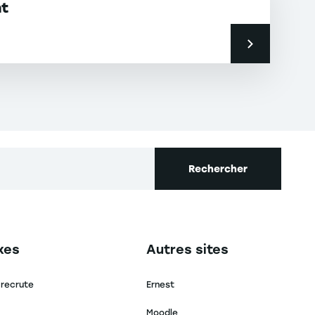
nt
Rechercher
secondaire footer
Navigation tertiaire footer
xes
Autres sites
 recrute
Ernest
Moodle