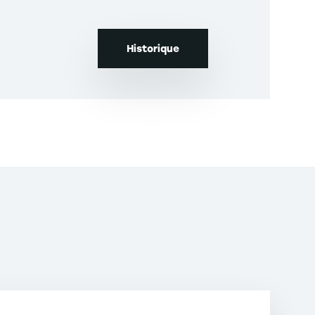
GE cat.4, FNEGE2025 cat.4, HCERES cat.B] Impact
Contacter
Historique
 the presence of multiple products and finite
ence-dependent robotic assembly line balancing
.3, CNRS cat.2, FNEGE cat.2, HCERES cat.A]