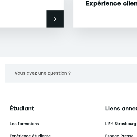
Expérience clie
Vous avez une question ?
Navigation principale footer
Navigation 
Étudiant
Liens anne
Les formations
L'EM Strasbourg
Expérience étudiante
Espace Presse