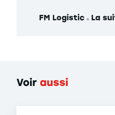
capacity. Flexible Services and Manufacturing Jo
Factor. 2.37
FM Logistic
La sui
DAMAND D., LAHRICHI Y., BARTH M. (2024). A firs
capacity. Flexible Services and Manufacturing Jo
LAHRICHI Y., DAMAND D., DEROUSSI L., GRANGEON 
problem by means of a split-based approach. Int
Impact Factor. 9.02
Voir
aussi